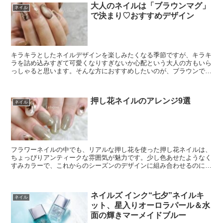
大人のネイルは「ブラウンマグ」
ネイル
で決まり♡おすすめデザイン
キラキラとしたネイルデザインを楽しみたくなる季節ですが、キラキ
ラを詰め込みすぎて可愛くなりすぎないか心配という大人の方もいら
っしゃると思います。そんな方におすすめしたいのが、ブラウンで作
るマグネットネイルです。落ち着いた色味なので、マグネ...
押し花ネイルのアレンジ9選
ネイル
フラワーネイルの中でも、リアルな押し花を使った押し花ネイルは、
ちょっぴりアンティークな雰囲気が魅力です。少し色あせたようなく
すみカラーで、これからのシーズンのデザインに組み合わせるのにも
ぴったりですよ。シンプルなワンカラーにポイント使いし...
ネイルズ インク“七夕”ネイルキ
ネイル
ット、星入りオーロラパール＆水
面の輝きマーメイドブルー