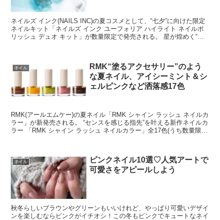
ネイルズ インク(NAILS INC)の夏コスメとして、“七夕”に向けた限定
ネイルキット「ネイルズ インク ユーフォリア ハイライト ネイルポ
リッシュ デュオ キット」が数量限定で発売される。 星が煌めく“七
夕”ネイルキット ...
RMK“塗るアクセサリー”のよう
ネイル
な夏ネイル、アイシーミント＆シ
ェルピンクなど洒落感17色
RMK(アールエムケー)の夏ネイル「RMK シャイン ラッシュ ネイルカ
ラー」が新発売される。 “センスを感じる指先”を叶える新作ネイルカ
ラー 「RMK シャイン ラッシュ ネイルカラー」全17色(うち数量限定
2色) ...
ピンクネイル10選♡人気アートで
ネイル
可愛さをアピールしよう
秋冬らしいブラウンやグリーンもいいけれど、やっぱり可愛いデザイ
ンを楽しむならピンクがイチオシ！この冬もピンクでキュートなネイ