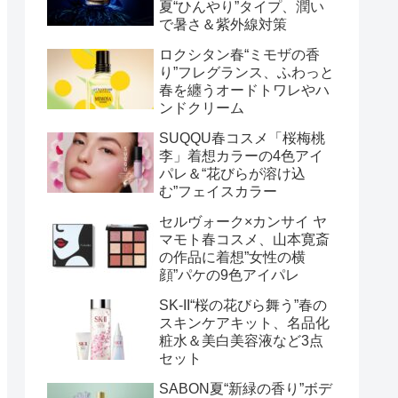
夏“ひんやり”タイプ、潤い
で暑さ＆紫外線対策
ロクシタン春“ミモザの香
り”フレグランス、ふわっと
春を纏うオードトワレやハ
ンドクリーム
SUQQU春コスメ「桜梅桃
李」着想カラーの4色アイ
パレ＆“花びらが溶け込
む”フェイスカラー
セルヴォーク×カンサイ ヤ
マモト春コスメ、山本寛斎
の作品に着想”女性の横
顔”パケの9色アイパレ
SK-II“桜の花びら舞う”春の
スキンケアキット、名品化
粧水＆美白美容液など3点
セット
SABON夏“新緑の香り”ボデ