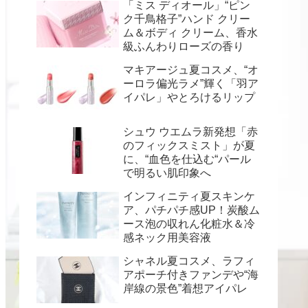
「ミス ディオール」“ピン
ク千鳥格子”ハンド クリー
ム＆ボディ クリーム、香水
級ふんわりローズの香り
マキアージュ夏コスメ、“オ
ーロラ偏光ラメ”輝く「羽ア
イパレ」やとろけるリップ
シュウ ウエムラ新発想「赤
のフィックスミスト」が夏
に、“血色を仕込む“パール
で明るい肌印象へ
インフィニティ夏スキンケ
ア、パチパチ感UP！炭酸ム
ース泡の収れん化粧水＆冷
感ネック用美容液
シャネル夏コスメ、ラフィ
アポーチ付きファンデや“海
岸線の景色”着想アイパレ