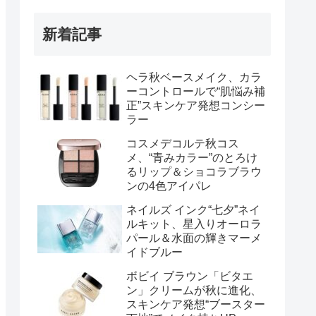
新着記事
ヘラ秋ベースメイク、カラ
ーコントロールで“肌悩み補
正”スキンケア発想コンシー
ラー
コスメデコルテ秋コス
メ、“青みカラー”のとろけ
るリップ＆ショコラブラウ
ンの4色アイパレ
ネイルズ インク“七夕”ネイ
ルキット、星入りオーロラ
パール＆水面の輝きマーメ
イドブルー
ボビイ ブラウン「ビタエ
ン」クリームが秋に進化、
スキンケア発想“ブースター