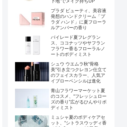
下地”でメイク持ちUP
プラダ ビューティ、美容液
発想のハンドクリーム「プ
ラダ ハンド」に夏フローラ
ルアンバーの香り
バイレード夏フレグラン
ス、ココナッツやサフラン
フラワー香るフローラルノ
ートのボディミスト
シュウ ウエムラ秋“骨格
美”引き立つクレヨン仕立て
のフェイスカラー、人気ア
イブローペンシルは進化
青山フラワーマーケット夏
のコスメ、“フレッシュロー
ズの香り”広がるひんやりボ
ディミスト
ミュシャ夏のボディケアセ
ット、“シトラスウッディ香