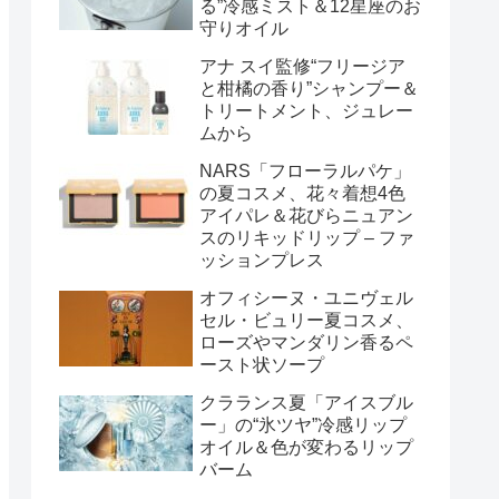
る”冷感ミスト＆12星座のお
守りオイル
アナ スイ監修“フリージア
と柑橘の香り”シャンプー＆
トリートメント、ジュレー
ムから
NARS「フローラルパケ」
の夏コスメ、花々着想4色
アイパレ＆花びらニュアン
スのリキッドリップ – ファ
ッションプレス
オフィシーヌ・ユニヴェル
セル・ビュリー夏コスメ、
ローズやマンダリン香るペ
ースト状ソープ
クラランス夏「アイスブル
ー」の“氷ツヤ”冷感リップ
オイル＆色が変わるリップ
バーム