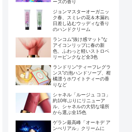
ーズの香り
ジョンマスターオーガニッ
ク春、スミレの花＆木漏れ
日差し込むウッディな香り
のハンドクリーム
ランコム“抜け感マット”な
アイコンリップに春の新
色、ふわっと軽いストロベ
リーピンクなど全3色
ランドリン“ティーフレグラ
ンス”の泡ハンドソープ、柑
橘漂うホワイトティーの香
りなど
シャネル「ルージュ ココ」
約10年ぶりにリニューア
ル、シャネルの大切な場所
から選ぶ全15色
ゲラン最高峰「オーキデ ア
ンぺリアル」クリームに