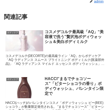
admin
関連記事
コスメデコルテ最高級「AQ」“美
ボディケア
容液で洗う”贅沢泡ボディウォッ
シュ＆美白ボディミルク
コスメデコルテ(DECORTÉ)の最高級ライン「AQ」からボディケア
「AQ ラディアンス スムース ブライトニング ボディミルク(医薬部外
品)」「AQ ラディアンス マイルド エッセンス ボディウォッシュ」の
2製品が新登場。 “スキ...
HACCI“まるでチョコソー
ボディケア
ス”「ビターショコラの香り」ボ
ディウォッシュ、バレンタイン限
定で
HACCI(ハッチ)のバレンタインコスメ「ボディウォッシュ ビー(BEE)
ショコラ」が数量限定発売される。 “まるでチョコソース”「ビターシ