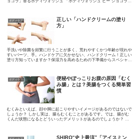
ョコラ」香るボディウォッシュ 「ボディウォッシュ ビー ショコラ」
190mL...
正しい「ハンドクリームの塗り
ボディケア
方」
手洗いや除菌を頻繁に行うことが多く、荒れやすくかつ年齢が現れや
すいパーツ、手。ハンドケアに欠かせない、ハンドクリーム！正しい
塗り方知っていますか？保湿力を高めるための下準備からスペシャル
ケアとともにご紹介します。しっかり毎日ケアをして潤い...
便秘やぽっこりお腹の原因「むく
ボディケア
み腸」とは？美腸をつくる簡単習
慣
むくみといえば、顔や脚に起こりやすいイメージがあるのではないで
しょうか？ しかし実は、腸もむくむことがあるです。では、腸がむ
くんだ状態になるとどういったデメリットがあるのでしょうか？ 今
回はむくみ腸の原因や解消方法を、あんしん漢方のヨガイ...
SHIRO“史上最涼”「アイスミン
ボディケア